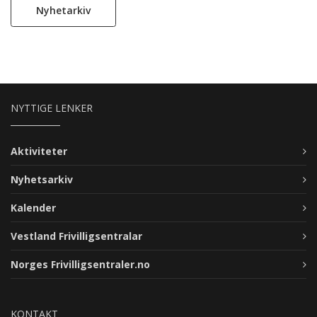
innom!
samkome. Aktivitet og tema varierer frå gong til gong, så
Nyhetarkiv
her skal det vera noko for ein kvar smak!
NYTTIGE LENKER
Aktiviteter
Nyhetsarkiv
Kalender
Vestland Frivilligsentralar
Norges Frivilligsentraler.no
KONTAKT