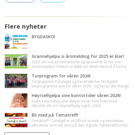
Flere nyheter
BYGDASKOI
Grannehjelpa si årsmelding for 2025 er klar!
2025 var nok eit innhaldsrikt og spanande år for oss i
Grannehjelpa. Nokon av dykk var aktivt med på å forma
året og gjera det til den suksessen det vart. Andre, har
vore gode støttespelarar og heia på oss heile vegen. No
Turprogram for våren 2026!
kan du endeleg lesa om alt me og våre gode allierte
Turgruppene Fotalaget og Karatrakk har ferdigstilt
hadde føre i fjor!
turprogramma sine for våren 2026 - og her er det mange
spanande og kjekke turmål i vente! Både Fotalaget og
Karatrakk har plass til fleire turvener, så om du har tid og
Høyrselhjelpa sine kontortider våren 2026!
lyst, er det berre til å slengja seg med. Berre møt opp ved
Kvam Høyrsellag sine likepersonar held fram med
Spar i Norheimsund kl. 11 på tysdagar (for Fotalaget) eller
tilbodet sitt om Høyrselhjelp også i 2026.
onsdagar (for Karatrakk). Tilbodet er gratis, og ope for
Høyrselhjelparane kan, til dømes, hjelpa med enkelt
alle! (Det einaste ein betalar for, er køyrepengar dei
vedlikehald av høyreapparat, og låna ut
Bli med på Tematreff!
gongane ein lyt nytta bil til startpunktet for turen - maks
samtaleforsterkarar. I tillegg, sel dei batteri, filter, og anna
Tematreff i Torefjell er eit tilbod sosiale og interaktive
50 kr,-.)
naudsynt utstyr. Dei har kontortid i Grannehjelpa sine
aktivitetar som tek stad på den digitale møteplattformen
lokal den fyrste og tredje torsdagen i månaden frå kl. 10
Whereby. Tematreffa kan omfatta kulturarrangement,
til 12. Sjå fullstendig datooversikt nedanfor. Velkomen
føredrag og kurs, eller matlaging, trening og sosialt