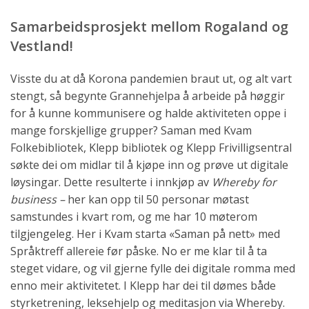
Samarbeidsprosjekt mellom Rogaland og
Vestland!
Visste du at då Korona pandemien braut ut, og alt vart
stengt, så begynte Grannehjelpa å arbeide på høggir
for å kunne kommunisere og halde aktiviteten oppe i
mange forskjellige grupper? Saman med Kvam
Folkebibliotek, Klepp bibliotek og Klepp Frivilligsentral
søkte dei om midlar til å kjøpe inn og prøve ut digitale
løysingar. Dette resulterte i innkjøp av
Whereby for
business –
her kan opp til 50 personar møtast
samstundes i kvart rom, og me har 10 møterom
tilgjengeleg. Her i Kvam starta «Saman på nett» med
Språktreff allereie før påske. No er me klar til å ta
steget vidare, og vil gjerne fylle dei digitale romma med
enno meir aktivitetet. I Klepp har dei til dømes både
styrketrening, leksehjelp og meditasjon via Whereby.