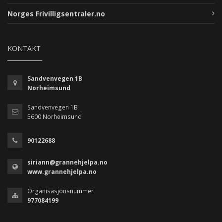
Norges Frivilligsentraler.no
KONTAKT
Sandvenvegen 1B
Norheimsund
Sandvenvegen 1B
5600 Norheimsund
90122688
siriann@grannehjelpa.no
www.grannehjelpa.no
Organisasjonsnummer
977084199