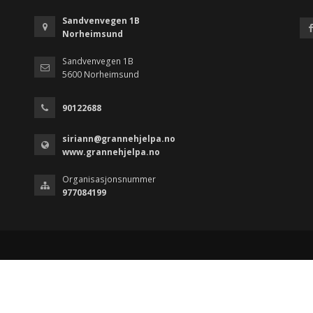
Sandvenvegen 1B
Norheimsund
Sandvenvegen 1B
5600 Norheimsund
90122688
siriann@grannehjelpa.no
www.grannehjelpa.no
Organisasjonsnummer
977084199