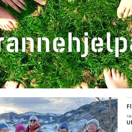
F
TIR
U