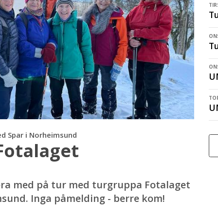
TIR
Tu
ONS
Tu
ONS
U
TOR
U
ed Spar i Norheimsund
Fotalaget
era med på tur med turgruppa Fotalaget
msund. Inga påmelding - berre kom!