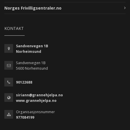
Norges Frivilligsentraler.no
KONTAKT
Sandvenvegen 1B
Norheimsund
Sandvenvegen 1B
5600 Norheimsund
90122688
siriann@grannehjelpa.no
www.grannehjelpa.no
Organisasjonsnummer
977084199