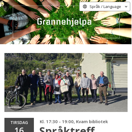
Språk / Language
Kl. 17:30 - 19:00, Kvam bibliotek
TIRSDAG
Språktreff
16